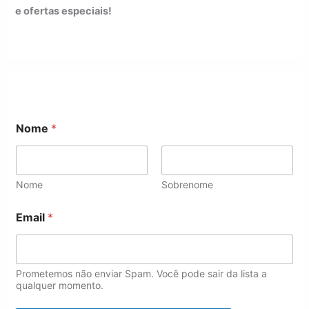
e ofertas especiais!
*
Nome
*
N
o
m
e
N
Nome
Sobrenome
o
m
Email
*
e
Prometemos não enviar Spam. Você pode sair da lista a
qualquer momento.