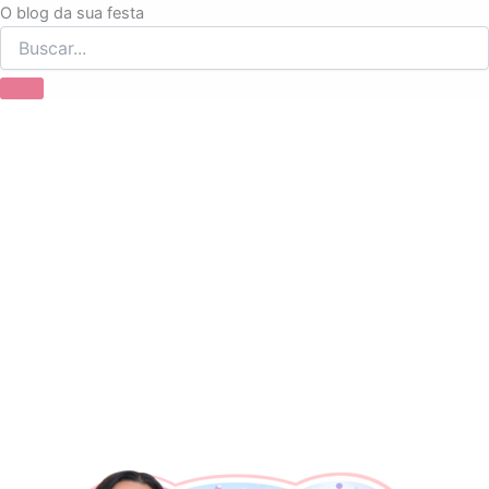
Ir
O blog da sua festa
para
o
conteúdo