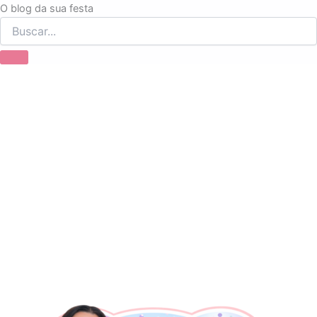
Ir
O blog da sua festa
para
o
conteúdo