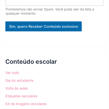
l
E
Prometemos não enviar Spam. Você pode sair da lista a
m
qualquer momento.
a
i
Sim, quero Receber Conteúdo exclusivo
l
E
m
a
i
l
Conteúdo escolar
Ver tudo
Dia do estudante
Volta ás aulas
Etiquetas escolares
Kit de imagens escolares