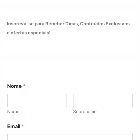
Inscreva-se para Receber Dicas, Conteúdos Exclusivos
e ofertas especiais!
Nome
*
Nome
Sobrenome
E
Email
*
m
a
i