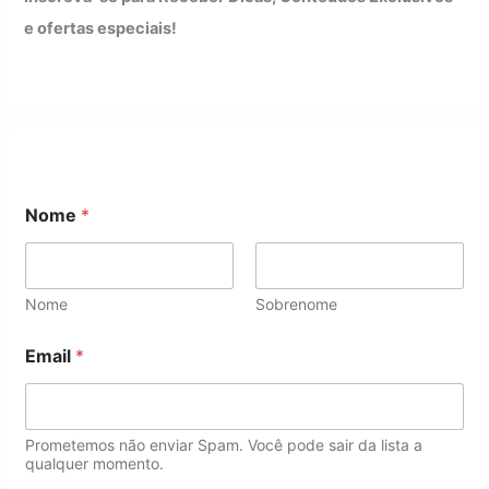
e ofertas especiais!
Nome
*
Nome
Sobrenome
E
Email
*
m
a
i
l
E
Prometemos não enviar Spam. Você pode sair da lista a
m
qualquer momento.
a