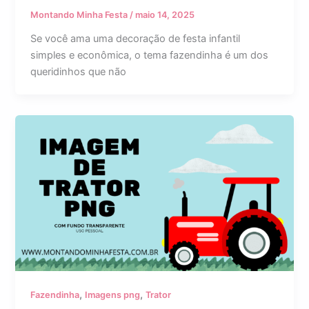
Montando Minha Festa
/
maio 14, 2025
Se você ama uma decoração de festa infantil
simples e econômica, o tema fazendinha é um dos
queridinhos que não
,
,
Fazendinha
Imagens png
Trator