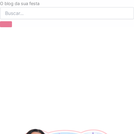
Ir
O blog da sua festa
para
o
conteúdo