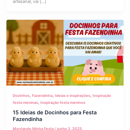
artesanal, vai […]
,
,
,
Docinhos
Fazendinha
Ideias e inspirações
Inspiração
,
festa meninas
Inspiração festa meninos
15 Ideias de Docinhos para Festa
Fazendinha
Montando Minha Festa
/
junho 2, 2025