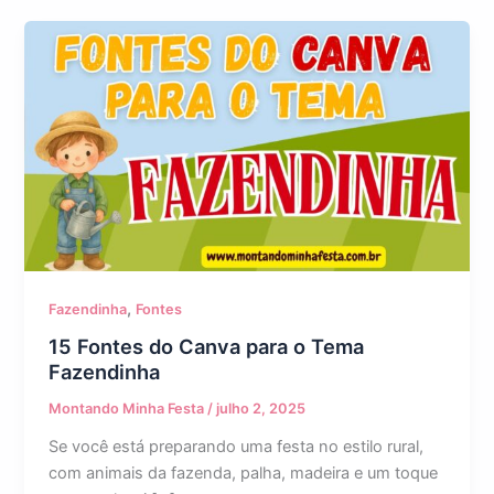
,
Fazendinha
Fontes
15 Fontes do Canva para o Tema
Fazendinha
Montando Minha Festa
/
julho 2, 2025
Se você está preparando uma festa no estilo rural,
com animais da fazenda, palha, madeira e um toque