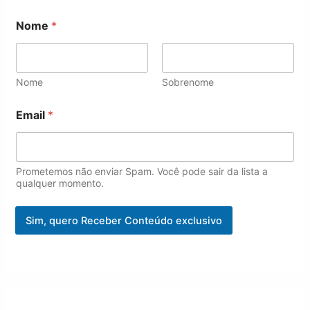
N
Nome
*
o
m
e
E
m
Nome
Sobrenome
a
i
Email
*
l
*
Prometemos não enviar Spam. Você pode sair da lista a
qualquer momento.
Sim, quero Receber Conteúdo exclusivo