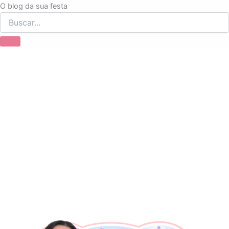
Ir
O blog da sua festa
para
o
conteúdo