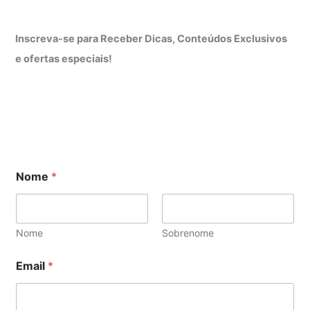
Inscreva-se para Receber Dicas, Conteúdos Exclusivos
e ofertas especiais!
Nome
*
Nome
Sobrenome
N
Email
*
o
m
e
E