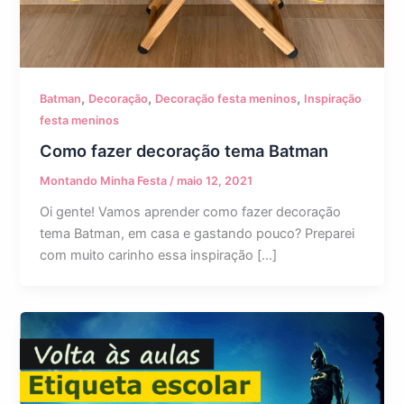
,
,
,
Batman
Decoração
Decoração festa meninos
Inspiração
festa meninos
Como fazer decoração tema Batman
Montando Minha Festa
/
maio 12, 2021
Oi gente! Vamos aprender como fazer decoração
tema Batman, em casa e gastando pouco? Preparei
com muito carinho essa inspiração […]