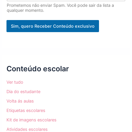
m
Prometemos não enviar Spam. Você pode sair da lista a
a
qualquer momento.
i
l
Sim, quero Receber Conteúdo exclusivo
E
m
a
i
l
Conteúdo escolar
Ver tudo
Dia do estudante
Volta ás aulas
Etiquetas escolares
Kit de imagens escolares
Atividades escolares