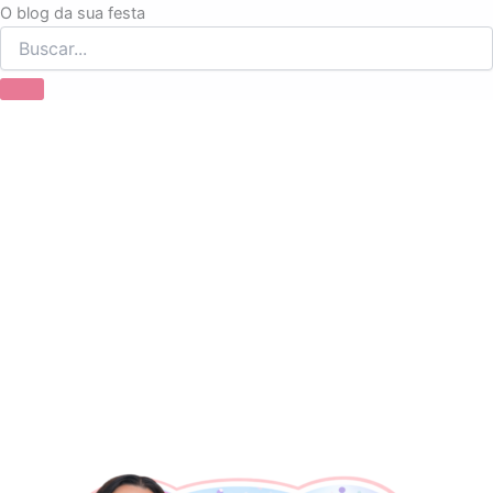
Ir
O blog da sua festa
para
o
conteúdo