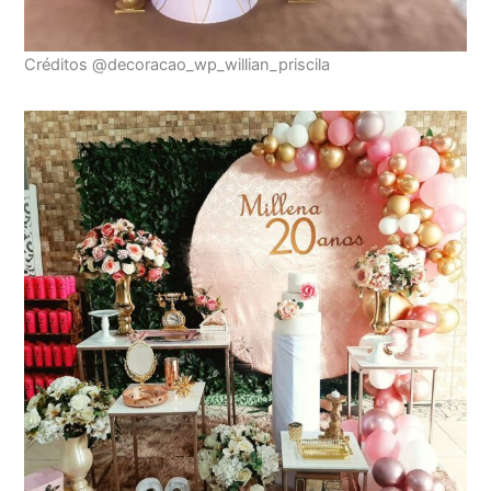
Créditos @decoracao_wp_willian_priscila