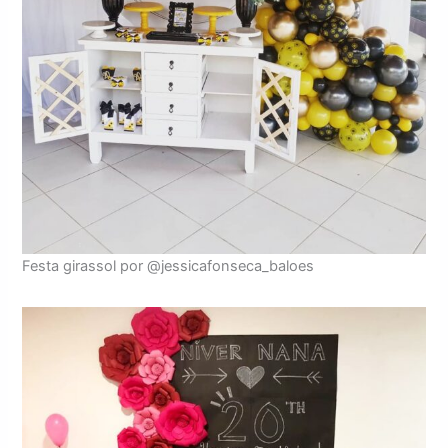
Festa girassol por @jessicafonseca_baloes