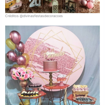
Créditos @divinasfestasdecoracoes