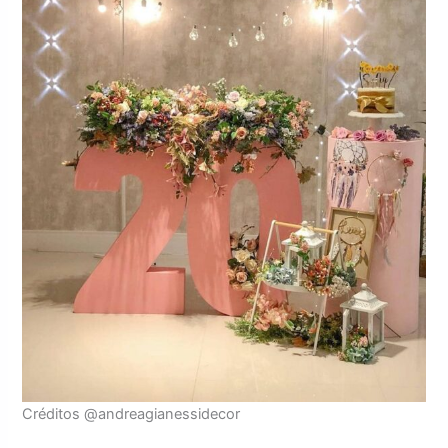
Créditos @andreagianessidecor