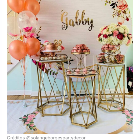
Créditos @solangeborgespartydecor