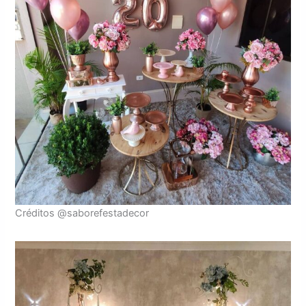
Créditos @saborefestadecor