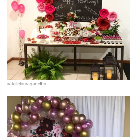
aatelielauragadelha