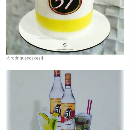
@rodriguescakesrj