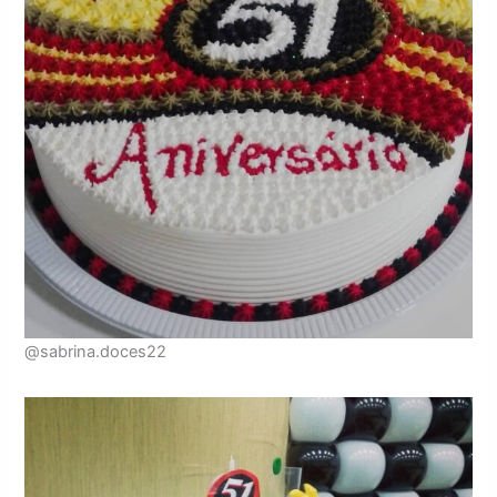
@sabrina.doces22