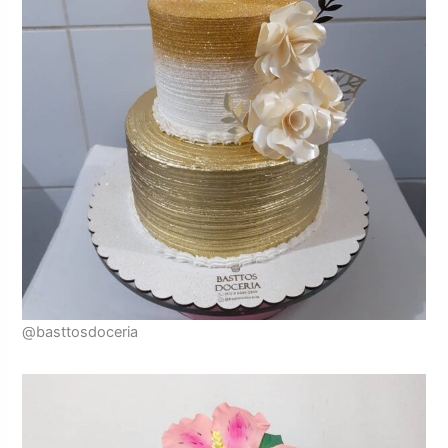
@basttosdoceria