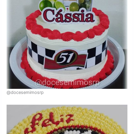
@docesemimosrp