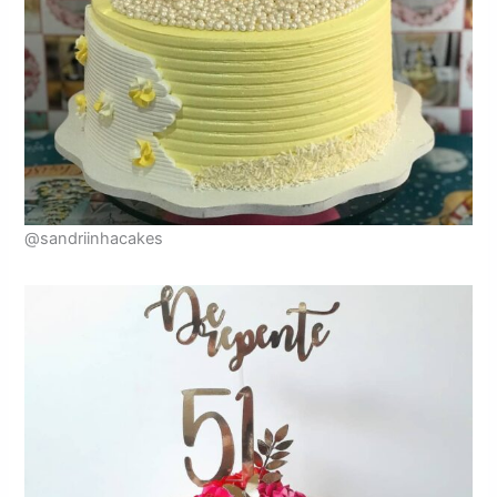
@sandriinhacakes