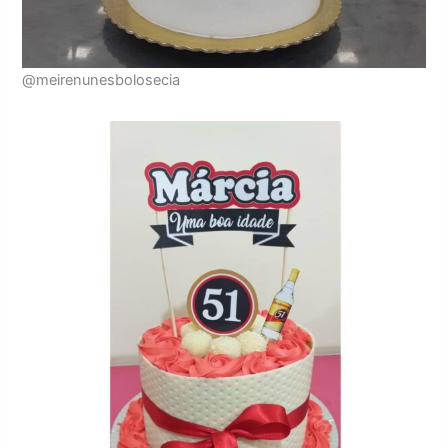
@meirenunesbolosecia