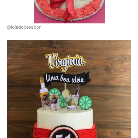
@lojadocesabor_