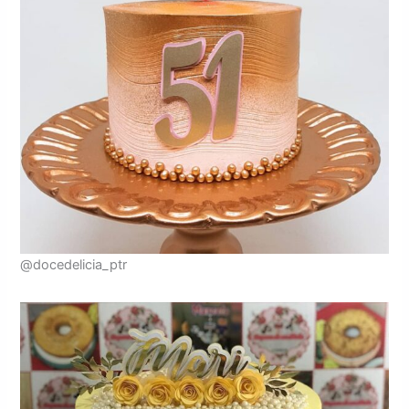
@docedelicia_ptr