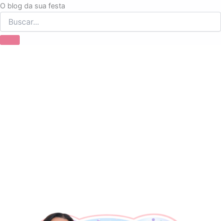
Ir
O blog da sua festa
para
o
conteúdo