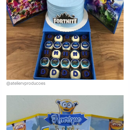
@ateliervproducoes