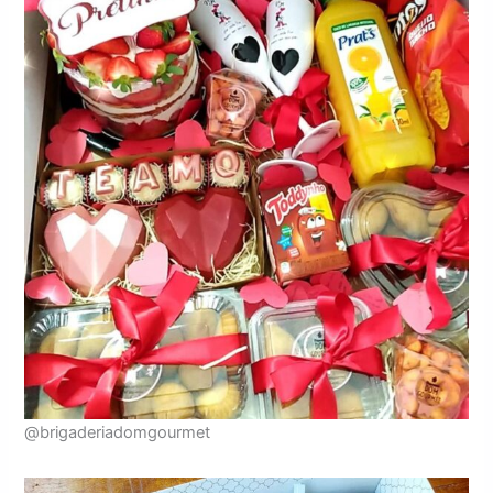
@brigaderiadomgourmet