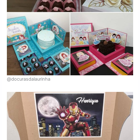
@docurasdalaurinha