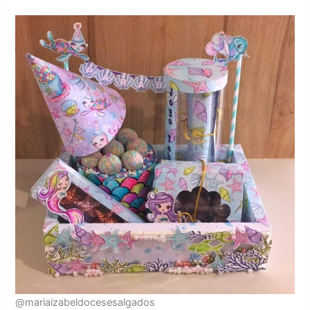
@mariaizabeldocesesalgados