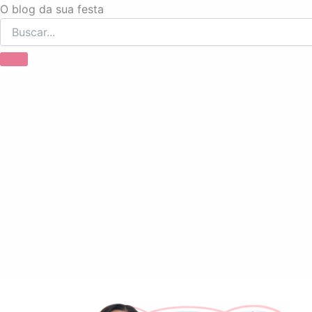
Ir
O blog da sua festa
para
o
conteúdo