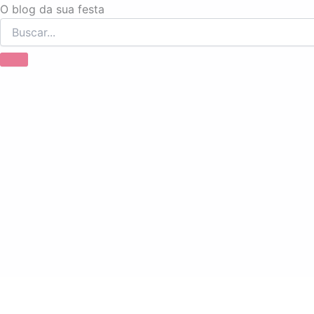
Ir
O blog da sua festa
para
o
conteúdo