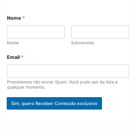
E
Nome
*
m
a
i
l
E
Nome
Sobrenome
m
a
Email
*
i
l
*
Prometemos não enviar Spam. Você pode sair da lista a
qualquer momento.
Sim, quero Receber Conteúdo exclusivo