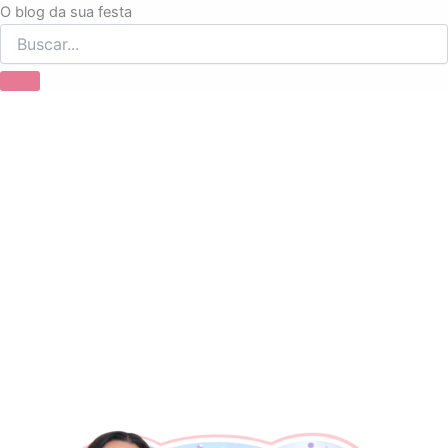
Ir
O blog da sua festa
para
o
conteúdo