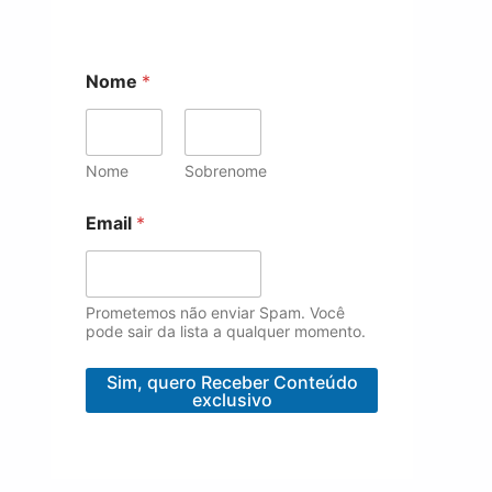
Nome
*
Nome
Sobrenome
E
Email
*
m
a
i
l
E
Prometemos não enviar Spam. Você
m
pode sair da lista a qualquer momento.
a
i
Sim, quero Receber Conteúdo
l
exclusivo
N
o
m
e