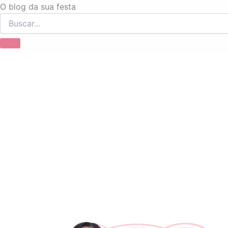
Ir
O blog da sua festa
para
o
conteúdo