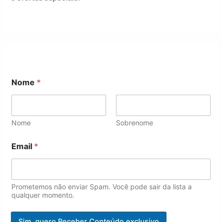
Nome
*
Nome
Sobrenome
E
Email
*
m
a
i
l
N
Prometemos não enviar Spam. Você pode sair da lista a
o
qualquer momento.
m
e
Sim, quero Receber Conteúdo exclusivo