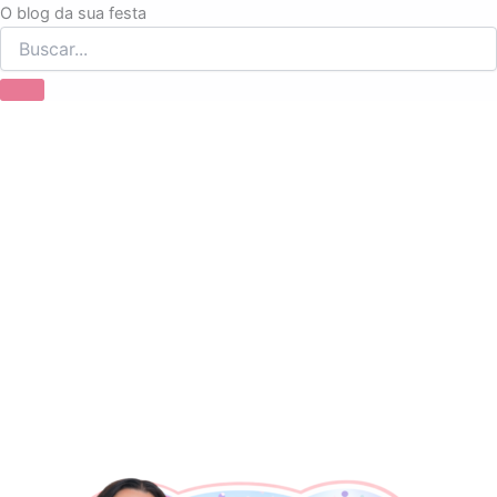
Ir
O blog da sua festa
para
o
conteúdo