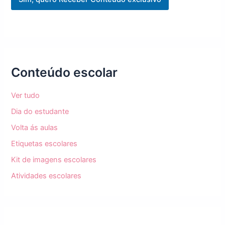
E
m
a
i
l
Conteúdo escolar
Ver tudo
Dia do estudante
Volta ás aulas
Etiquetas escolares
Kit de imagens escolares
Atividades escolares