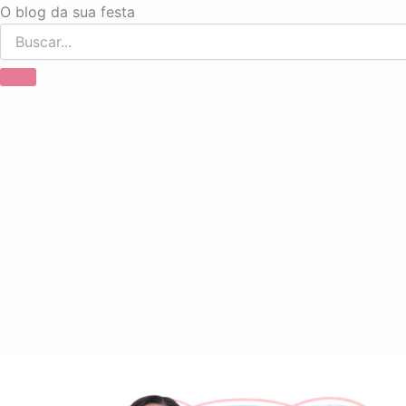
Ir
O blog da sua festa
para
o
conteúdo