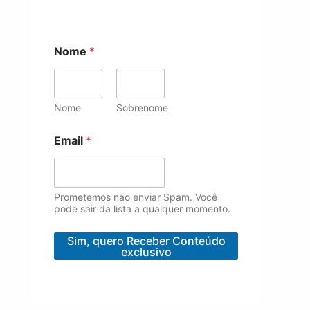
Nome
*
Nome
Sobrenome
N
Email
*
o
m
e
E
m
Prometemos não enviar Spam. Você
a
pode sair da lista a qualquer momento.
i
l
Sim, quero Receber Conteúdo
N
exclusivo
o
m
e