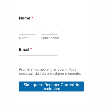
E
Nome
*
m
a
i
l
E
Nome
Sobrenome
m
a
Email
*
i
l
E
m
Prometemos não enviar Spam. Você
a
pode sair da lista a qualquer momento.
i
l
Sim, quero Receber Conteúdo
exclusivo