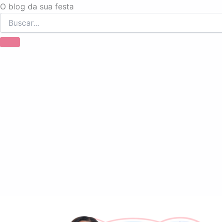
Ir
O blog da sua festa
para
o
conteúdo