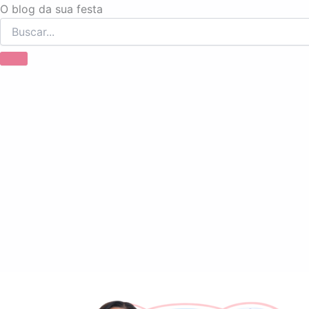
Ir
O blog da sua festa
para
o
conteúdo