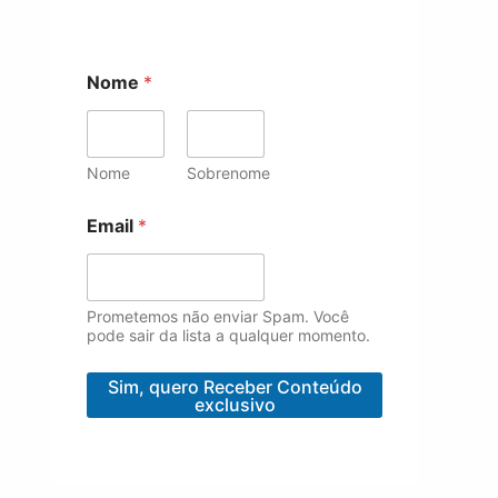
*
Nome
*
E
m
a
i
l
Nome
Sobrenome
E
m
Email
*
a
i
l
Prometemos não enviar Spam. Você
pode sair da lista a qualquer momento.
Sim, quero Receber Conteúdo
exclusivo