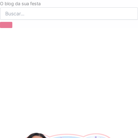
Ir
O blog da sua festa
para
o
conteúdo