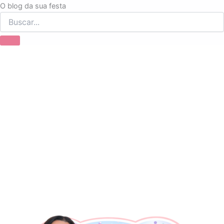
Ir
O blog da sua festa
para
o
conteúdo