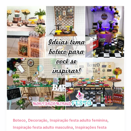
,
,
,
Boteco
Decoração
Inspiração festa adulto feminina
,
Inspiração festa adulto masculina
Inspirações festa