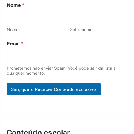
Nome
*
Nome
Sobrenome
*
Email
*
E
m
a
i
l
Prometemos não enviar Spam. Você pode sair da lista a
E
qualquer momento.
m
a
Sim, quero Receber Conteúdo exclusivo
i
l
Conteúdo escolar