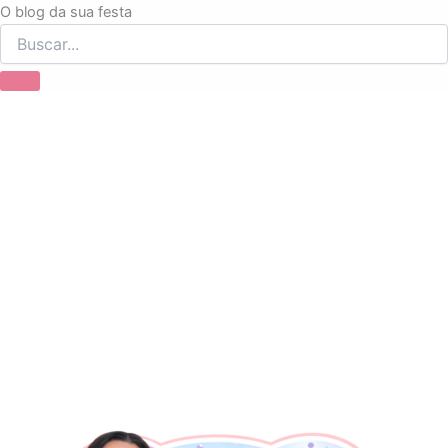
Ir
O blog da sua festa
para
o
conteúdo