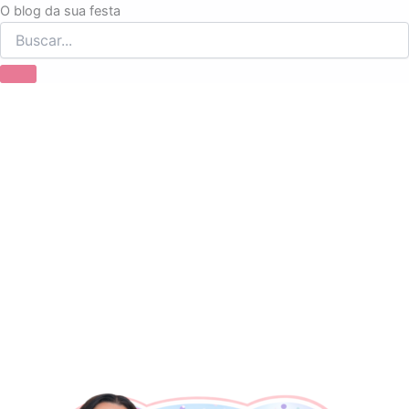
Ir
O blog da sua festa
para
o
conteúdo