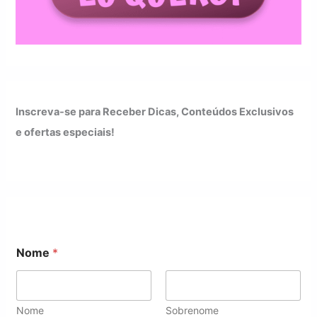
Inscreva-se para Receber Dicas, Conteúdos Exclusivos
e ofertas especiais!
E
Nome
*
m
a
i
l
*
Nome
Sobrenome