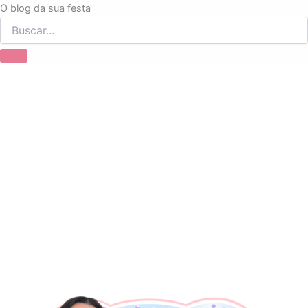
Ir
O blog da sua festa
para
o
conteúdo