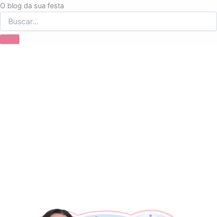
Ir
O blog da sua festa
para
o
conteúdo