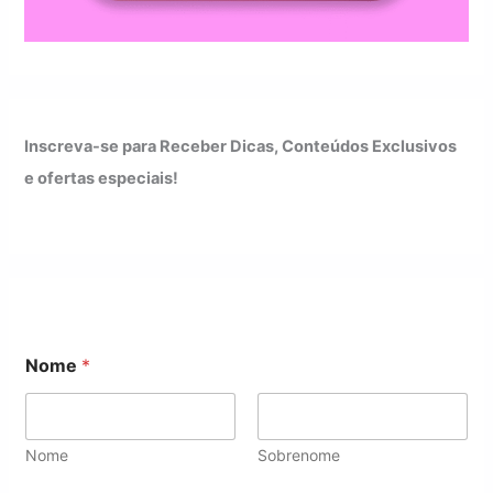
Inscreva-se para Receber Dicas, Conteúdos Exclusivos
e ofertas especiais!
*
Nome
*
N
o
m
e
*
Nome
Sobrenome