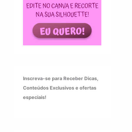
Inscreva-se para Receber Dicas,
Conteúdos Exclusivos e ofertas
especiais!