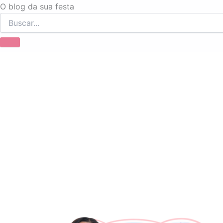
Ir
O blog da sua festa
para
o
conteúdo