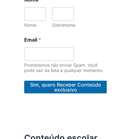
Nome
Sobrenome
E
Email
*
m
a
i
l
N
Prometemos não enviar Spam. Você
o
pode sair da lista a qualquer momento.
m
e
Sim, quero Receber Conteúdo
exclusivo
Conteúdo escolar