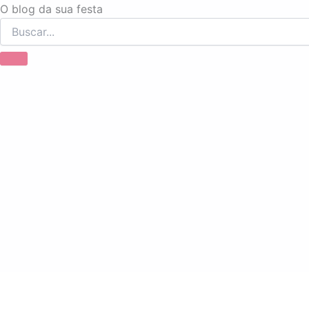
Ir
O blog da sua festa
para
o
conteúdo