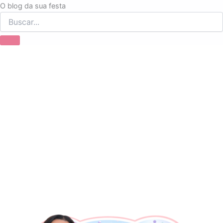
Ir
O blog da sua festa
para
o
conteúdo