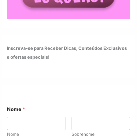
Inscreva-se para Receber Dicas, Conteúdos Exclusivos
e ofertas especiais!
*
Nome
*
N
o
m
e
*
Nome
Sobrenome