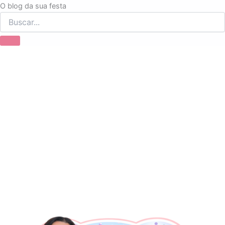
Ir
O blog da sua festa
para
o
conteúdo