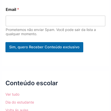
E
Email
*
m
a
i
l
*
Prometemos não enviar Spam. Você pode sair da lista a
*
qualquer momento.
Sim, quero Receber Conteúdo exclusivo
Conteúdo escolar
Ver tudo
Dia do estudante
Volta ás aulas