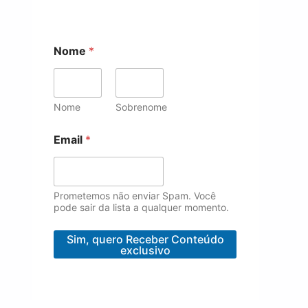
*
Nome
*
N
o
m
e
N
Nome
Sobrenome
o
m
Email
*
e
Prometemos não enviar Spam. Você
pode sair da lista a qualquer momento.
Sim, quero Receber Conteúdo
exclusivo