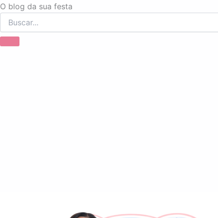
Ir
O blog da sua festa
para
o
conteúdo