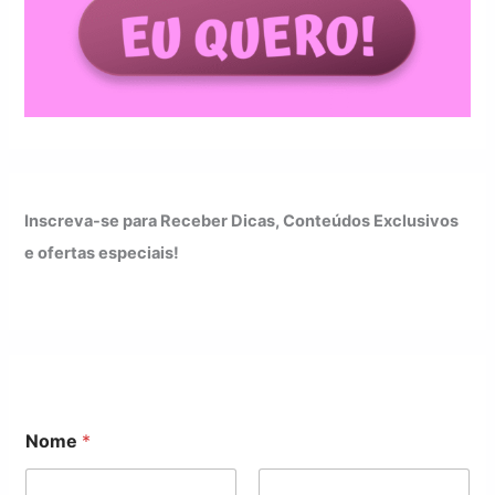
Inscreva-se para Receber Dicas, Conteúdos Exclusivos
e ofertas especiais!
*
Nome
*
N
o
m