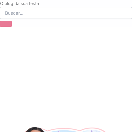
Ir
O blog da sua festa
para
o
conteúdo