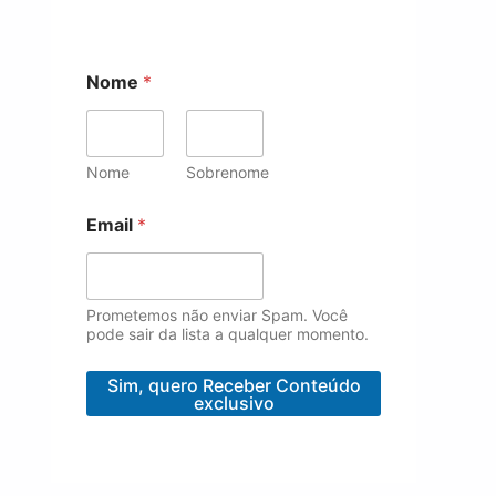
Nome
*
Nome
Sobrenome
N
Email
*
o
m
e
E
m
Prometemos não enviar Spam. Você
a
pode sair da lista a qualquer momento.
i
l
Sim, quero Receber Conteúdo
N
exclusivo
o
m
e