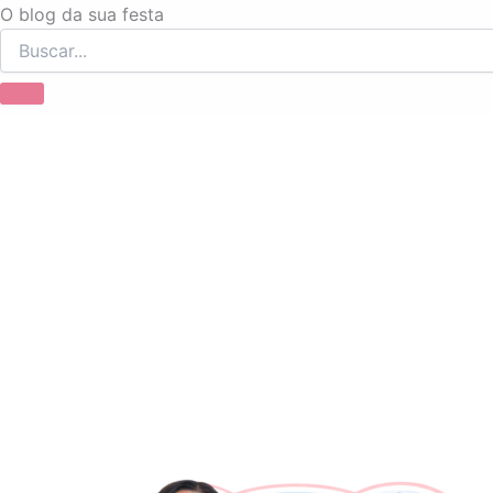
Ir
O blog da sua festa
para
o
conteúdo