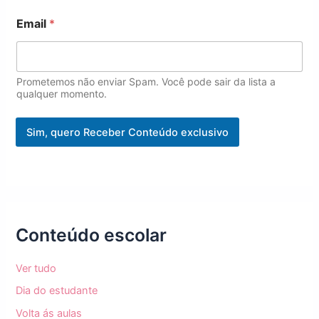
a
i
Email
*
l
N
o
m
Prometemos não enviar Spam. Você pode sair da lista a
e
qualquer momento.
Sim, quero Receber Conteúdo exclusivo
Conteúdo escolar
Ver tudo
Dia do estudante
Volta ás aulas