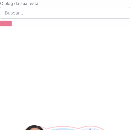
Ir
O blog da sua festa
para
o
conteúdo