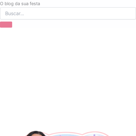
Ir
O blog da sua festa
para
o
conteúdo