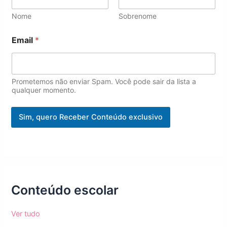
Nome
Sobrenome
E
Email
*
m
a
i
l
N
Prometemos não enviar Spam. Você pode sair da lista a
o
qualquer momento.
m
e
Sim, quero Receber Conteúdo exclusivo
*
Conteúdo escolar
Ver tudo