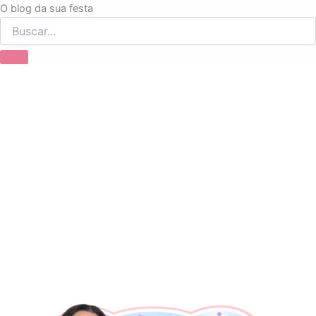
Ir
O blog da sua festa
para
o
conteúdo