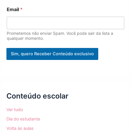
m
e
Email
*
E
m
a
i
Prometemos não enviar Spam. Você pode sair da lista a
l
qualquer momento.
Sim, quero Receber Conteúdo exclusivo
Conteúdo escolar
Ver tudo
Dia do estudante
Volta ás aulas