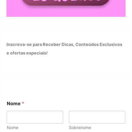
Inscreva-se para Receber Dicas, Conteúdos Exclusivos
e ofertas especiais!
N
Nome
*
o
m
e
N
o
Nome
Sobrenome