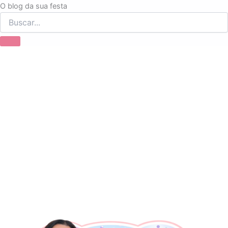
Ir
O blog da sua festa
para
o
conteúdo