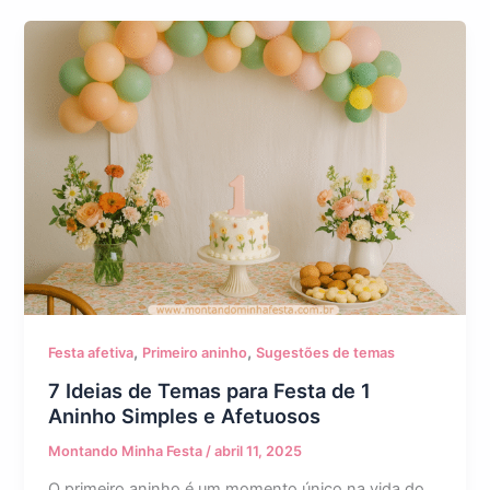
,
,
Festa afetiva
Primeiro aninho
Sugestões de temas
7 Ideias de Temas para Festa de 1
Aninho Simples e Afetuosos
Montando Minha Festa
/
abril 11, 2025
O primeiro aninho é um momento único na vida do