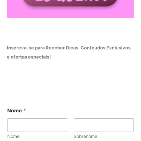
Inscreva-se para Receber Dicas, Conteúdos Exclusivos
e ofertas especiais!
*
Nome
*
N
o
m
e
E
Nome
Sobrenome