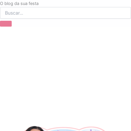
Ir
O blog da sua festa
para
o
conteúdo