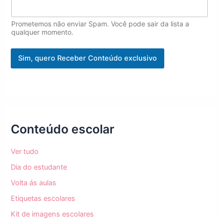
a
i
l
Prometemos não enviar Spam. Você pode sair da lista a
E
qualquer momento.
m
a
Sim, quero Receber Conteúdo exclusivo
i
l
Conteúdo escolar
Ver tudo
Dia do estudante
Volta ás aulas
Etiquetas escolares
Kit de imagens escolares