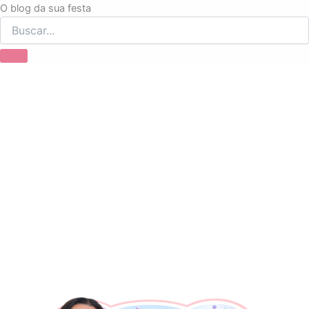
Ir
O blog da sua festa
para
o
conteúdo