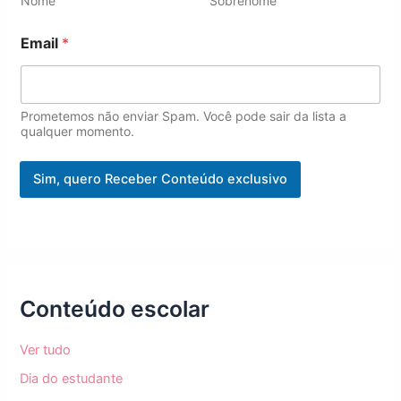
Nome
Sobrenome
E
Email
*
m
a
i
l
E
Prometemos não enviar Spam. Você pode sair da lista a
m
qualquer momento.
a
i
Sim, quero Receber Conteúdo exclusivo
l
E
m
a
i
l
Conteúdo escolar
Ver tudo
Dia do estudante