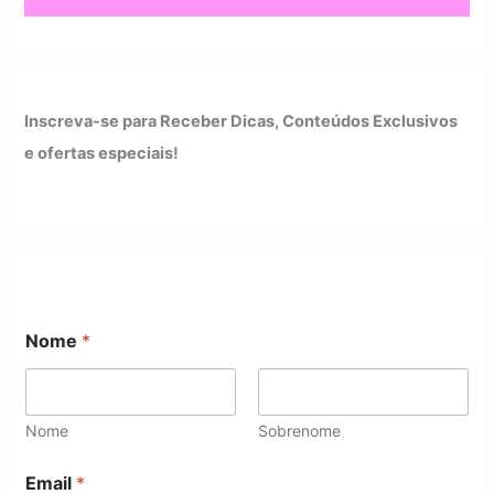
Inscreva-se para Receber Dicas, Conteúdos Exclusivos
e ofertas especiais!
N
Nome
*
o
m
e
E
m
Nome
Sobrenome
a
i
Email
*
l