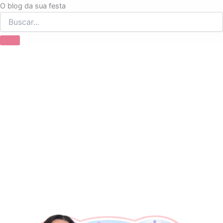
Ir
O blog da sua festa
para
o
conteúdo