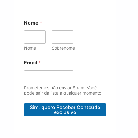
Nome
*
Nome
Sobrenome
E
Email
*
m
a
i
l
N
Prometemos não enviar Spam. Você
o
pode sair da lista a qualquer momento.
m
e
Sim, quero Receber Conteúdo
E
exclusivo
m
a
i
l