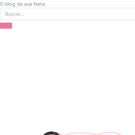
Ir
O blog da sua festa
para
o
conteúdo