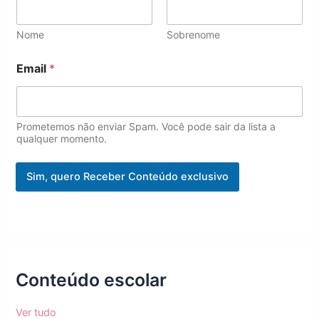
Nome
Sobrenome
*
Email
*
E
m
a
i
l
Prometemos não enviar Spam. Você pode sair da lista a
*
qualquer momento.
Sim, quero Receber Conteúdo exclusivo
Conteúdo escolar
Ver tudo