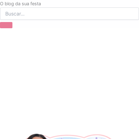
Ir
O blog da sua festa
para
o
conteúdo