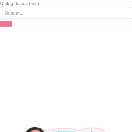
Ir
O blog da sua festa
para
o
conteúdo