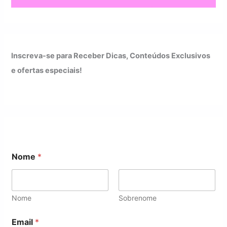
Inscreva-se para Receber Dicas, Conteúdos Exclusivos
e ofertas especiais!
N
Nome
*
o
m
e
*
E
Nome
Sobrenome
m
a
Email
*
i