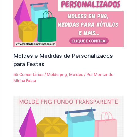
Moldes e Medidas de Personalizados
para Festas
55 Comentários
/
Molde png
,
Moldes
/ Por
Montando
Minha Festa