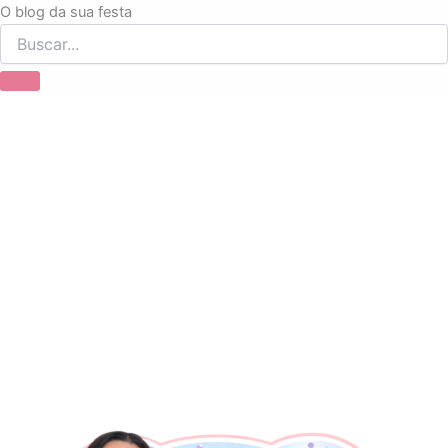
Ir
O blog da sua festa
para
o
conteúdo