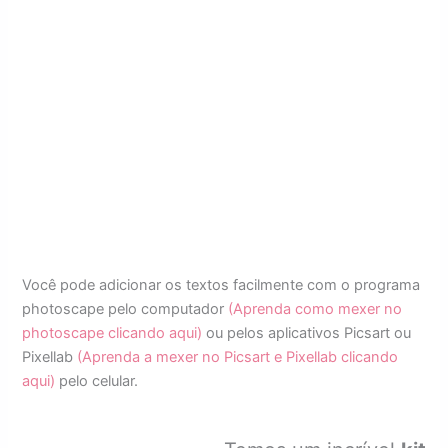
Você pode adicionar os textos facilmente com o programa
photoscape pelo computador
(Aprenda como mexer no
photoscape clicando aqui)
ou pelos aplicativos Picsart ou
Pixellab
(Aprenda a mexer no Picsart e Pixellab clicando
aqui)
pelo celular.