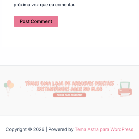
próxima vez que eu comentar.
Copyright © 2026 | Powered by
Tema Astra para WordPress