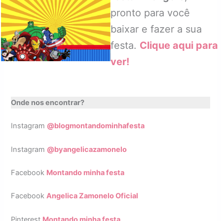
pronto para você
baixar e fazer a sua
festa.
Clique aqui para
ver!
Onde nos encontrar?
Instagram
@blogmontandominhafesta
Instagram
@byangelicazamonelo
Facebook
Montando minha festa
Facebook
Angelica Zamonelo Oficial
Pinterest
Montando minha festa