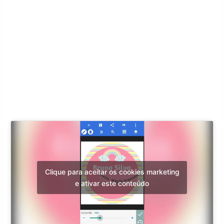
Clique para aceitar os cookies marketing
e ativar este conteúdo