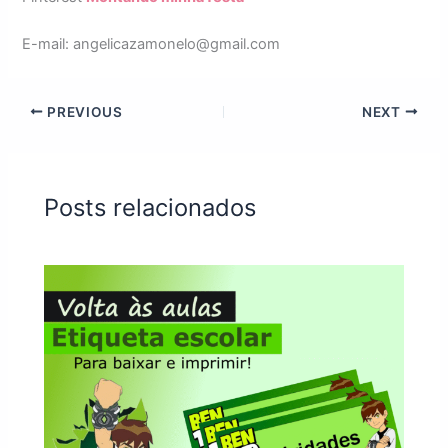
E-mail: angelicazamonelo@gmail.com
PREVIOUS
NEXT
Posts relacionados