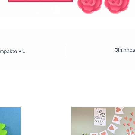
Olhinhos
Faça você mesma(o) a festa do seu filho(a) – Impakto visual