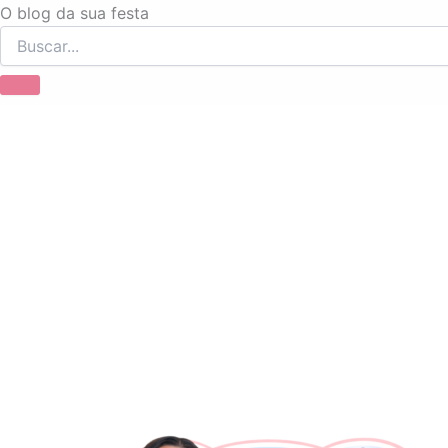
Ir
O blog da sua festa
para
o
conteúdo