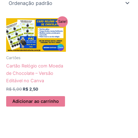
O
O
Sale!
preço
preço
original
atual
era:
é:
R$ 5,00.
R$ 2,50.
Cartões
Cartão Relógio com Moeda
de Chocolate – Versão
Editável no Canva
R$
5,00
R$
2,50
Adicionar ao carrinho