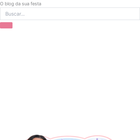
Ir
O blog da sua festa
para
o
conteúdo