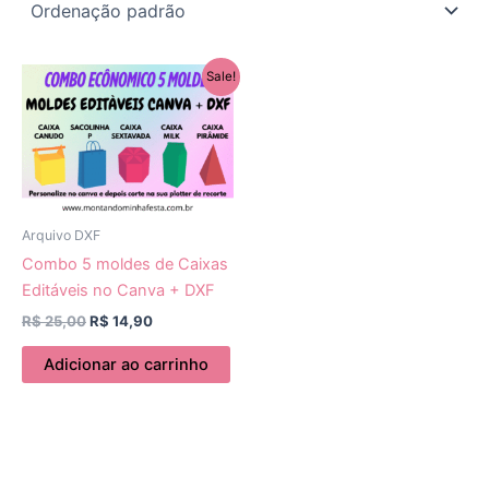
O
O
Sale!
preço
preço
original
atual
era:
é:
R$ 25,00.
R$ 14,90.
Arquivo DXF
Combo 5 moldes de Caixas
Editáveis no Canva + DXF
R$
25,00
R$
14,90
Adicionar ao carrinho