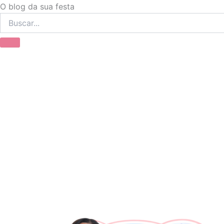
Ir
O blog da sua festa
para
o
conteúdo