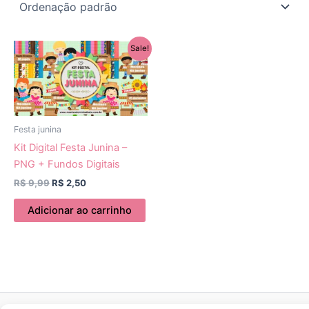
O
O
Sale!
preço
preço
original
atual
era:
é:
R$ 9,99.
R$ 2,50.
Festa junina
Kit Digital Festa Junina –
PNG + Fundos Digitais
R$
9,99
R$
2,50
Adicionar ao carrinho