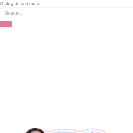
Ir
O blog da sua festa
para
o
conteúdo