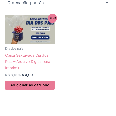
O
O
Sale!
preço
preço
original
atual
era:
é:
R$ 8,90.
R$ 4,99.
Dia dos pais
Caixa Sextavada Dia dos
Pais – Arquivo Digital para
Imprimir
R$
8,90
R$
4,99
Adicionar ao carrinho