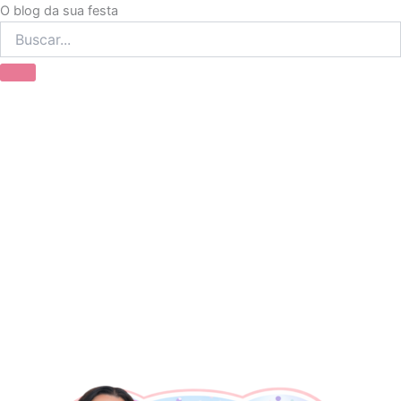
Ir
O blog da sua festa
para
o
conteúdo