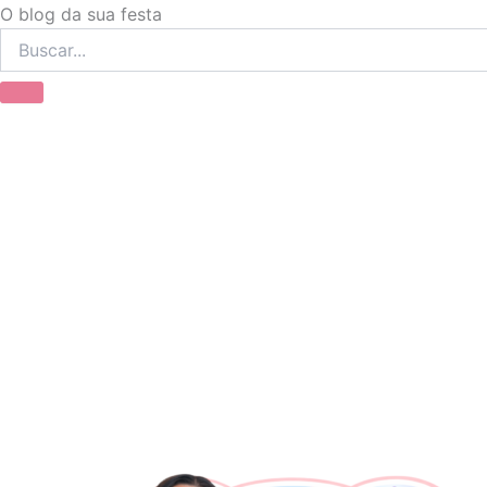
Ir
O blog da sua festa
para
o
conteúdo