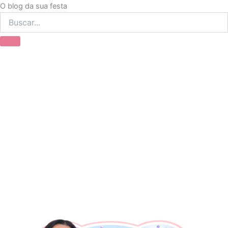
Ir
O blog da sua festa
para
o
conteúdo