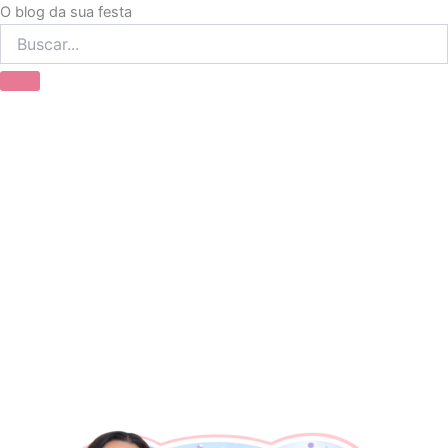
Ir
O blog da sua festa
para
o
conteúdo