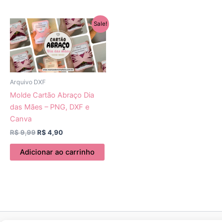
O
O
Sale!
preço
preço
original
atual
era:
é:
R$ 9,99.
R$ 4,90.
Arquivo DXF
Molde Cartão Abraço Dia
das Mães – PNG, DXF e
Canva
R$
9,99
R$
4,90
Adicionar ao carrinho